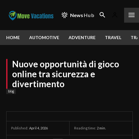
News
Hub
HOME
AUTOMOTIVE
ADVENTURE
TRAVEL
TRA
Nuove opportunità di gioco
online tra sicurezza e
divertimento
blog
April 4, 2026
Reading time:
2
min.
Published: