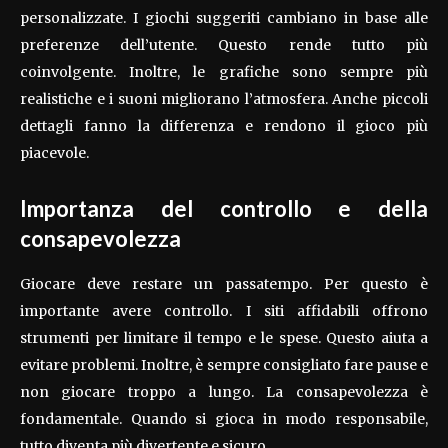
personalizzate. I giochi suggeriti cambiano in base alle
preferenze dell’utente. Questo rende tutto più
coinvolgente. Inoltre, le grafiche sono sempre più
realistiche e i suoni migliorano l’atmosfera. Anche piccoli
dettagli fanno la differenza e rendono il gioco più
piacevole.
Importanza del controllo e della
consapevolezza
Giocare deve restare un passatempo. Per questo è
importante avere controllo. I siti affidabili offrono
strumenti per limitare il tempo e le spese. Questo aiuta a
evitare problemi. Inoltre, è sempre consigliato fare pause e
non giocare troppo a lungo. La consapevolezza è
fondamentale. Quando si gioca in modo responsabile,
tutto diventa più divertente e sicuro.