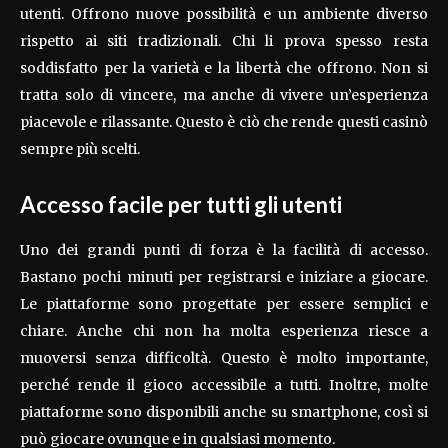
utenti. Offrono nuove possibilità e un ambiente diverso
rispetto ai siti tradizionali. Chi li prova spesso resta
soddisfatto per la varietà e la libertà che offrono. Non si
tratta solo di vincere, ma anche di vivere un’esperienza
piacevole e rilassante. Questo è ciò che rende questi casinò
sempre più scelti.
Accesso facile per tutti gli utenti
Uno dei grandi punti di forza è la facilità di accesso.
Bastano pochi minuti per registrarsi e iniziare a giocare.
Le piattaforme sono progettate per essere semplici e
chiare. Anche chi non ha molta esperienza riesce a
muoversi senza difficoltà. Questo è molto importante,
perché rende il gioco accessibile a tutti. Inoltre, molte
piattaforme sono disponibili anche su smartphone, così si
può giocare ovunque e in qualsiasi momento.