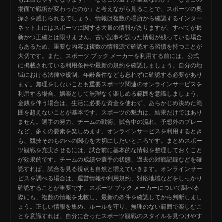
場面で戦術が変わったのか」と考えながら見ることで、スポーツの奥
深さを感じられるでしょう。情報は複数の場所から確認するインター
ネット上にはスポーツに関する大量の情報がありますが、すべてが最
新かつ正確とは限りません。古い記事や誤った情報が残っている場合
もあるため、重要な内容は複数の情報源で確認する習慣を持つことが
大切です。また、スポーツ ブック メーカーを利用する前には、公式
に掲載されている利用条件や最新の規約を確認しましょう。自分の地
域における法律や規制、年齢条件なども忘れずに確認する必要があり
ます。無理をしないことも重要スポーツ関連のオンラインサービスを
利用する場合、娯楽として無理なく楽しめる範囲を意識しましょう。
金銭を伴う場合は、生活に必要な資金を使わず、あらかじめ決めた範
囲を超えないことが基本です。スポーツの魅力は、結果だけではあり
ません。選手の努力、チームの戦術、試合中の流れ、予想外のプレー
など、多くの要素を楽しめます。オンラインサービスを利用するとき
も、競技そのものへの関心を大切にしたいところです。まとめスポー
ツ観戦を充実させるには、試合前に基本的な情報を整理しておくこと
が効果的です。チームの成績や選手の状態、過去の対戦記録などを確
認すれば、試合を見る視点も自然と増えていきます。オンラインサー
ビスを調べる場合は、運営情報や利用規約、対応地域などをしっかり
確認することが重要です。スポーツ ブック メーカーについて調べる
際にも、複数の情報を比較し、最新の条件を確認してから判断しまし
ょう。正しい情報を集め、ルールを守り、無理のない範囲で楽しむこ
とを意識すれば、自分に合ったスポーツ観戦のスタイルを見つけやす