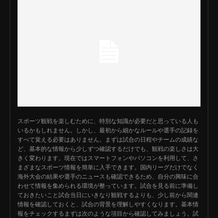
スポーツ観戦を楽しむために、特別な知識が必要だと思っている人も
いるかもしれません。しかし、最初から細かなルールや選手の記録を
すべて覚える必要はありません。まずは試合の日程やチームの成績な
ど、基本的な情報から少しずつ確認するだけでも、観戦の楽しさは大
きく変わります。現在ではスマートフォンやパソコンを利用して、さ
まざまなスポーツ情報を簡単に入手できます。国内リーグだけでなく
海外大会の結果や選手のニュースも確認できるため、自分の興味に合
わせて情報を集められる環境が整っています。試合を見る前に準備し
ておきたいこと試合当日にいきなり観戦するよりも、少し前から関連
情報を確認しておくと、試合の背景を理解しやすくなります。基本情
報をチェックするまずは次のような項目から確認してみましょう。試