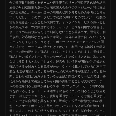
合の開催日時対戦するチームや選手現在のリーグ順位直近の試合結果
過去の対戦成績主力選手の出場状況大会全体のスケジュール特に直近
の試合結果は、チームや選手の現在の状態を知るための参考になりま
す。ただし、一つのデータだけで状況を判断するのではなく、複数の
情報を組み合わせることが大切です。オンラインサービスを調べると
きの視点スポーツに関連するオンラインサービスを利用する場合は、
サービスの名前や広告だけで判断しないことが重要です。運営元、利
用規約、対応地域などを事前に確認し、自分の条件に合っているかを
チェックしましょう。例えば、スポーツ ブック メーカーについて調
べる場合も、サービスの特徴だけではなく、利用できる地域や年齢条
件、その他の規約まで確認しておくことをおすすめします。登録前に
確認したいポイントオンラインサービスを比較するときは、次のよう
な点に注目するとよいでしょう。運営会社の情報が明確か利用規約を
確認できるか対象となる競技が分かりやすく掲載されているか利用可
能な地域が明記されているか年齢などの利用条件が設定されているか
問い合わせ窓口が用意されているか金銭が関係するサービスでは、特
に細かな条件まで確認してから利用を判断することが大切です。チー
ムの特徴を知ると観戦が変わるスポーツ ブック メーカーに関する情
報を調べるときも、チームや選手そのものについて知ることが役立ち
ます。例えばサッカーなら、攻撃を重視するチームと守備を重視する
チームでは試合展開が異なります。野球なら投手の特徴や打線の状
態、バスケットボールなら得点力やリバウンドなどが試合の流れに影
響します。このような特徴を事前に知っておけば、試合中のプレーに
も注目しやすくなります。「なぜこの選手が重要なのか」「なぜこの