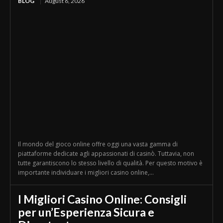
BLOG
August 6, 2026
Il mondo del gioco online offre oggi una vasta gamma di
piattaforme dedicate agli appassionati di casinò. Tuttavia, non
tutte garantiscono lo stesso livello di qualità. Per questo motivo è
importante individuare i migliori casino online,...
I Migliori Casino Online: Consigli
per un’Esperienza Sicura e