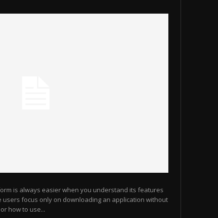
form is always easier when you understand its features
e users focus only on downloading an application without
or how to use...