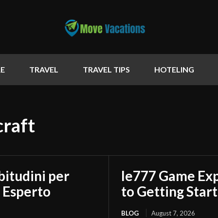
E
TRAVEL
TRAVEL TIPS
HOTELING
craft
bitudini per
Ie777 Game Exp
 Esperto
to Getting Star
BLOG
August 7, 2026