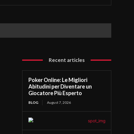
Recent articles
Poker Online: Le Migliori
Abitudini per Diventare un
Giocatore Più Esperto
BLOG
August 7, 2026