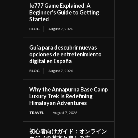
Ie777 Game Explained: A
Beginner’s Guide to Getting
Started
BLOG
August 7, 2026
Guía para descubrir nuevas
opciones de entretenimiento
digital en España
BLOG
August 7, 2026
Why the Annapurna Base Camp
Luxury Trek Is Redefining
Himalayan Adventures
TRAVEL
August 7, 2026
初心者向けガイド：オンライン