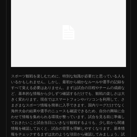
スポーツ観戦を楽しむために、特別な知識が必要だと思っている人も
いるかもしれません。しかし、最初から細かなルールや選手の記録を
すべて覚える必要はありません。まずは試合の日程やチームの成績な
ど、基本的な情報から少しずつ確認するだけでも、観戦の楽しさは大
きく変わります。現在ではスマートフォンやパソコンを利用して、さ
まざまなスポーツ情報を簡単に入手できます。国内リーグだけでなく
海外大会の結果や選手のニュースも確認できるため、自分の興味に合
わせて情報を集められる環境が整っています。試合を見る前に準備し
ておきたいこと試合当日にいきなり観戦するよりも、少し前から関連
情報を確認しておくと、試合の背景を理解しやすくなります。基本情
報をチェックするまずは次のような項目から確認してみましょう。試