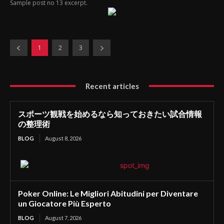
Sample post no 13 excerpt.
1
2
3
Recent articles
スポーツ観戦を始めるなら知っておきたい試合情報
の整理術
BLOG
August 8, 2026
Poker Online: Le Migliori Abitudini per Diventare
un Giocatore Più Esperto
BLOG
August 7, 2026