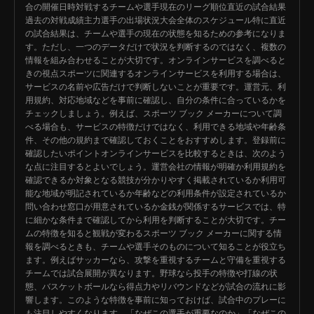
合の開催日時対戦するチームや選手現在のリーグ順位直近の試合結果
過去の対戦成績主力選手の出場状況大会全体のスケジュール特に直近
の試合結果は、チームや選手の現在の状態を知るための参考になりま
す。ただし、一つのデータだけで状況を判断するのではなく、複数の
情報を組み合わせることが大切です。オンラインサービスを調べると
きの視点スポーツに関連するオンラインサービスを利用する場合は、
サービスの名前や広告だけで判断しないことが重要です。運営元、利
用規約、対応地域などを事前に確認し、自分の条件に合っているかを
チェックしましょう。例えば、スポーツ ブック メーカーについて調
べる場合も、サービスの特徴だけではなく、利用できる地域や年齢条
件、その他の規約まで確認しておくことをおすすめします。登録前に
確認したいポイントオンラインサービスを比較するときは、次のよう
な点に注目するとよいでしょう。運営会社の情報が明確か利用規約を
確認できるか対象となる競技が分かりやすく掲載されているか利用可
能な地域が明記されているか年齢などの利用条件が設定されているか
問い合わせ窓口が用意されているか金銭が関係するサービスでは、特
に細かな条件まで確認してから利用を判断することが大切です。チー
ムの特徴を知ると観戦が変わるスポーツ ブック メーカーに関する情
報を調べるときも、チームや選手そのものについて知ることが役立ち
ます。例えばサッカーなら、攻撃を重視するチームと守備を重視する
チームでは試合展開が異なります。野球なら投手の特徴や打線の状
態、バスケットボールなら得点力やリバウンドなどが試合の流れに影
響します。このような特徴を事前に知っておけば、試合中のプレーに
も注目しやすくなります。「なぜこの選手が重要なのか」「なぜこの