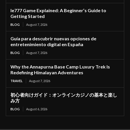
Ie777 Game Explained: A Beginner’s Guide to
Getting Started
BLOG
August 7, 2026
Guía para descubrir nuevas opciones de
entretenimiento digital en España
BLOG
August 7, 2026
Why the Annapurna Base Camp Luxury Trek Is
Redefining Himalayan Adventures
TRAVEL
August 7, 2026
初心者向けガイド：オンラインカジノの基本と楽し
み方
BLOG
August 6, 2026