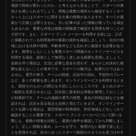
場面で戦術が変わったのか」と考えながら見ることで、スポーツの奥
深さを感じられるでしょう。情報は複数の場所から確認するインター
ネット上にはスポーツに関する大量の情報がありますが、すべてが最
新かつ正確とは限りません。古い記事や誤った情報が残っている場合
もあるため、重要な内容は複数の情報源で確認する習慣を持つことが
大切です。また、スポーツ ブック メーカーを利用する前には、公式
に掲載されている利用条件や最新の規約を確認しましょう。自分の地
域における法律や規制、年齢条件なども忘れずに確認する必要があり
ます。無理をしないことも重要スポーツ関連のオンラインサービスを
利用する場合、娯楽として無理なく楽しめる範囲を意識しましょう。
金銭を伴う場合は、生活に必要な資金を使わず、あらかじめ決めた範
囲を超えないことが基本です。スポーツの魅力は、結果だけではあり
ません。選手の努力、チームの戦術、試合中の流れ、予想外のプレー
など、多くの要素を楽しめます。オンラインサービスを利用するとき
も、競技そのものへの関心を大切にしたいところです。まとめスポー
ツ観戦を充実させるには、試合前に基本的な情報を整理しておくこと
が効果的です。チームの成績や選手の状態、過去の対戦記録などを確
認すれば、試合を見る視点も自然と増えていきます。オンラインサー
ビスを調べる場合は、運営情報や利用規約、対応地域などをしっかり
確認することが重要です。スポーツ ブック メーカーについて調べる
際にも、複数の情報を比較し、最新の条件を確認してから判断しまし
ょう。正しい情報を集め、ルールを守り、無理のない範囲で楽しむこ
とを意識すれば、自分に合ったスポーツ観戦のスタイルを見つけやす