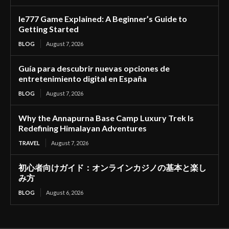
Ie777 Game Explained: A Beginner’s Guide to
Getting Started
BLOG
August 7, 2026
Guía para descubrir nuevas opciones de
entretenimiento digital en España
BLOG
August 7, 2026
Why the Annapurna Base Camp Luxury Trek Is
Redefining Himalayan Adventures
TRAVEL
August 7, 2026
初心者向けガイド：オンラインカジノの基本と楽し
み方
BLOG
August 6, 2026