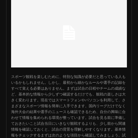
スポーツ観戦を楽しむために、特別な知識が必要だと思っている人も
いるかもしれません。しかし、最初から細かなルールや選手の記録を
すべて覚える必要はありません。まずは試合の日程やチームの成績な
ど、基本的な情報から少しずつ確認するだけでも、観戦の楽しさは大
きく変わります。現在ではスマートフォンやパソコンを利用して、さ
まざまなスポーツ情報を簡単に入手できます。国内リーグだけでなく
海外大会の結果や選手のニュースも確認できるため、自分の興味に合
わせて情報を集められる環境が整っています。試合を見る前に準備し
ておきたいこと試合当日にいきなり観戦するよりも、少し前から関連
情報を確認しておくと、試合の背景を理解しやすくなります。基本情
報をチェックするまずは次のような項目から確認してみましょう。試