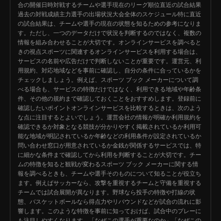
合の開催日時対戦するチームや選手現在のリーグ順位直近の試合結果
過去の対戦成績主力選手の出場状況大会全体のスケジュール特に直近
の試合結果は、チームや選手の現在の状態を知るための参考になりま
す。ただし、一つのデータだけで状況を判断するのではなく、複数の
情報を組み合わせることが大切です。オンラインサービスを調べると
きの視点スポーツに関連するオンラインサービスを利用する場合は、
サービスの名前や広告だけで判断しないことが重要です。運営元、利
用規約、対応地域などを事前に確認し、自分の条件に合っているかを
チェックしましょう。例えば、スポーツ ブック メーカーについて調
べる場合も、サービスの特徴だけではなく、利用できる地域や年齢条
件、その他の規約まで確認しておくことをおすすめします。登録前に
確認したいポイントオンラインサービスを比較するときは、次のよう
な点に注目するとよいでしょう。運営会社の情報が明確か利用規約を
確認できるか対象となる競技が分かりやすく掲載されているか利用可
能な地域が明記されているか年齢などの利用条件が設定されているか
問い合わせ窓口が用意されているか金銭が関係するサービスでは、特
に細かな条件まで確認してから利用を判断することが大切です。チー
ムの特徴を知ると観戦が変わるスポーツ ブック メーカーに関する情
報を調べるときも、チームや選手そのものについて知ることが役立ち
ます。例えばサッカーなら、攻撃を重視するチームと守備を重視する
チームでは試合展開が異なります。野球なら投手の特徴や打線の状
態、バスケットボールなら得点力やリバウンドなどが試合の流れに影
響します。このような特徴を事前に知っておけば、試合中のプレーに
も注目しやすくなります。「なぜこの選手が重要なのか」「なぜこの