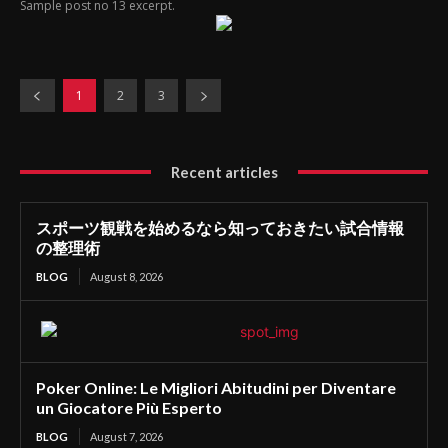
Sample post no 13 excerpt.
1
2
3
Recent articles
スポーツ観戦を始めるなら知っておきたい試合情報
の整理術
BLOG
August 8, 2026
Poker Online: Le Migliori Abitudini per Diventare
un Giocatore Più Esperto
BLOG
August 7, 2026