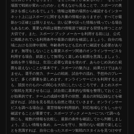
場面で戦術が変わったのか」と考えながら見ることで、スポーツの奥
深さを感じられるでしょう。情報は複数の場所から確認するインター
ネット上にはスポーツに関する大量の情報がありますが、すべてが最
新かつ正確とは限りません。古い記事や誤った情報が残っている場合
もあるため、重要な内容は複数の情報源で確認する習慣を持つことが
大切です。また、スポーツ ブック メーカーを利用する前には、公式
に掲載されている利用条件や最新の規約を確認しましょう。自分の地
域における法律や規制、年齢条件なども忘れずに確認する必要があり
ます。無理をしないことも重要スポーツ関連のオンラインサービスを
利用する場合、娯楽として無理なく楽しめる範囲を意識しましょう。
金銭を伴う場合は、生活に必要な資金を使わず、あらかじめ決めた範
囲を超えないことが基本です。スポーツの魅力は、結果だけではあり
ません。選手の努力、チームの戦術、試合中の流れ、予想外のプレー
など、多くの要素を楽しめます。オンラインサービスを利用するとき
も、競技そのものへの関心を大切にしたいところです。まとめスポー
ツ観戦を充実させるには、試合前に基本的な情報を整理しておくこと
が効果的です。チームの成績や選手の状態、過去の対戦記録などを確
認すれば、試合を見る視点も自然と増えていきます。オンラインサー
ビスを調べる場合は、運営情報や利用規約、対応地域などをしっかり
確認することが重要です。スポーツ ブック メーカーについて調べる
際にも、複数の情報を比較し、最新の条件を確認してから判断しまし
ょう。正しい情報を集め、ルールを守り、無理のない範囲で楽しむこ
とを意識すれば、自分に合ったスポーツ観戦のスタイルを見つけやす